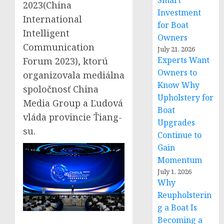
Smart
2023(China
Investment
International
for Boat
Intelligent
Owners
Communication
July 21, 2026
Experts Want
Forum 2023), ktorú
Owners to
organizovala mediálna
Know Why
spoločnosť China
Upholstery for
Media Group a Ľudová
Boat
vláda provincie Ťiang-
Upgrades
su.
Continue to
Gain
Momentum
July 1, 2026
Why
Reupholsterin
g a Boat Is
Becoming a