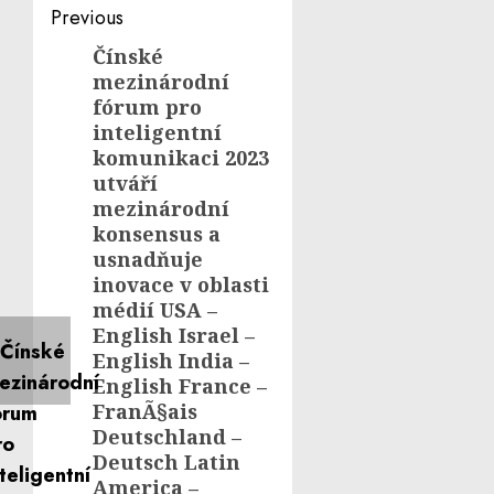
Post
Previous
navigation
Čínské
Previous
mezinárodní
post:
fórum pro
inteligentní
komunikaci 2023
utváří
mezinárodní
konsensus a
usnadňuje
inovace v oblasti
médií USA –
English Israel –
English India –
English France –
FranÃ§ais
Deutschland –
Deutsch Latin
America –