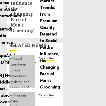
Influence,
the
Changing
Face of
Men’s
Grooming
RELATED NEWS
Celebrities
Royal
Caribbean
Group
announces
upsizing
and
pricing
Celebrities
of $1.5
National
billion