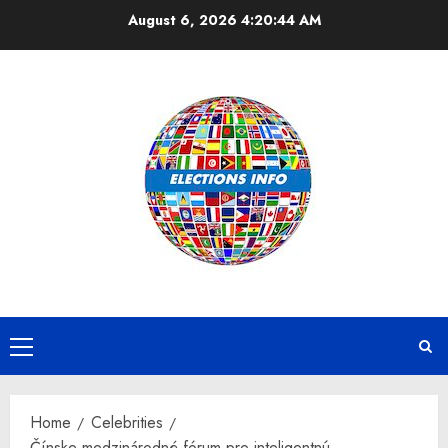
Skip
August 6, 2026
4:20:45 AM
to
content
Primary
Menu
Home
Celebrities
Čínske medzinárodné fórum pre inteligentnú