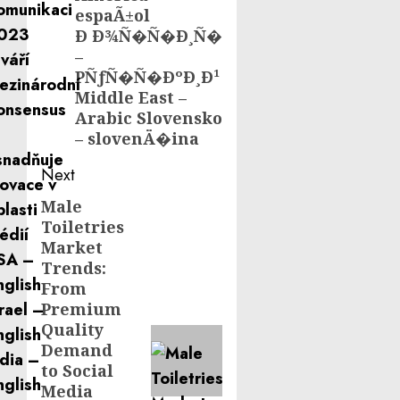
espaÃ±ol
Ð Ð¾Ñ�Ñ�Ð¸Ñ�
–
PÑƒÑ�Ñ�ÐºÐ¸Ð¹
Middle East –
Arabic Slovensko
– slovenÄ�ina
Next
Male
Next
Toiletries
post:
Market
Trends:
From
Premium
Quality
Demand
to Social
Media