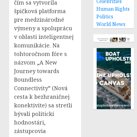
Celebrities
čím sa vytvorila
Human Rights
špičková platforma
Politics
pre medzinárodné
World News
výmeny a spoluprácu
v oblasti inteligentnej
komunikácie. Na
tohtoročnom fóre s
názvom „A New
Journey towards
Boundless
Connectivity” (Nová
cesta k bezhraničnej
konektivite) sa stretli
bývalí politickí
hodnostári,
zástupcovia