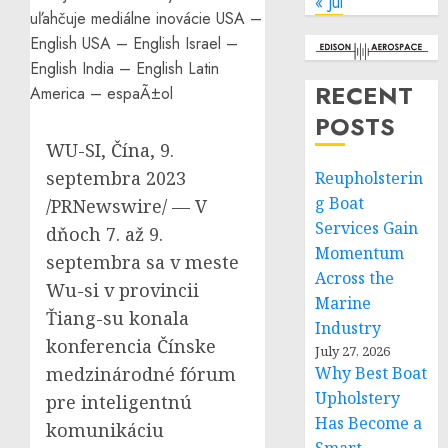
« Jul
RECENT
POSTS
WU-SI, Čína
,
9.
septembra 2023
Reupholsterin
g Boat
/PRNewswire/ — V
Services Gain
dňoch 7. až 9.
Momentum
septembra sa v meste
Across the
Wu-si v provincii
Marine
Ťiang-su konala
Industry
konferencia Čínske
July 27, 2026
medzinárodné fórum
Why Best Boat
Upholstery
pre inteligentnú
Has Become a
komunikáciu