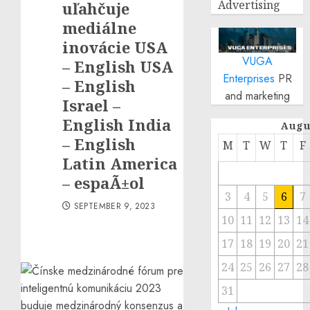
Advertising
uľahčuje
mediálne
inovácie USA
VUGA
– English USA
Enterprises
PR
– English
and marketing
Israel –
English India
Augu
– English
M
T
W
T
F
Latin America
– espaÃ±ol
3
4
5
6
7
SEPTEMBER 9, 2023
10
11
12
13
14
17
18
19
20
21
24
25
26
27
28
31