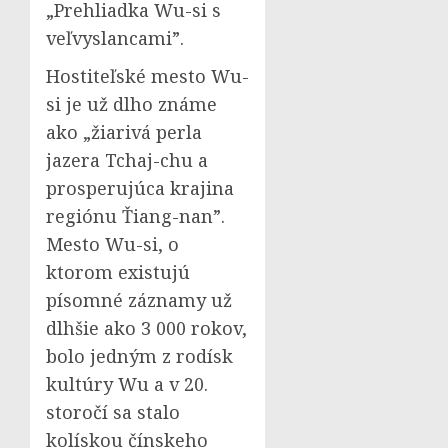
„Prehliadka Wu-si s
veľvyslancami”.
Hostiteľské mesto Wu-
si je už dlho známe
ako „žiarivá perla
jazera Tchaj-chu a
prosperujúca krajina
regiónu Ťiang-nan”.
Mesto Wu-si, o
ktorom existujú
písomné záznamy už
dlhšie ako 3 000 rokov,
bolo jedným z rodísk
kultúry Wu a v 20.
storočí sa stalo
kolískou čínskeho