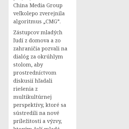
China Media Group
veľkolepo zverejnila
algoritmus „CMG”.
Zástupcov mladých
ľudí z domova a zo
zahraničia pozvali na
dialóg za okrúhlym
stolom, aby
prostredníctvom
diskusií hľadali
riešenia z
multikultúrnej
perspektívy, ktoré sa
sústredili na nové
príležitosti a výzvy,
ktorým čelí mladá