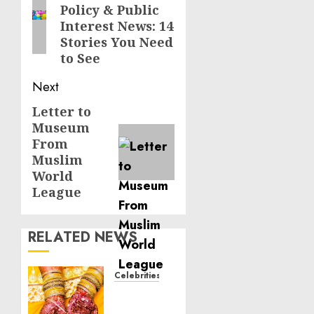
Policy & Public
post:
Interest News: 14
Stories You Need
to See
Next
Letter to
Next
Museum
post:
From
Muslim
World
League
RELATED NEWS
Celebrities
Royal
Caribbean