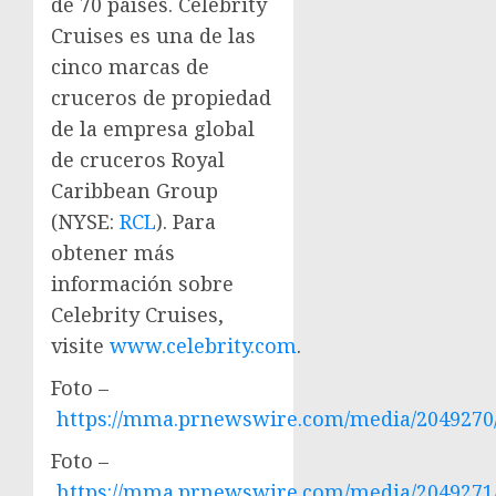
de 70 países. Celebrity
Cruises es una de las
cinco marcas de
cruceros de propiedad
de la empresa global
de cruceros Royal
Caribbean Group
(NYSE:
RCL
). Para
obtener más
información sobre
Celebrity Cruises,
visite
www.celebrity.com
.
Foto –
https://mma.prnewswire.com/media/2049270
Foto –
https://mma.prnewswire.com/media/2049271/