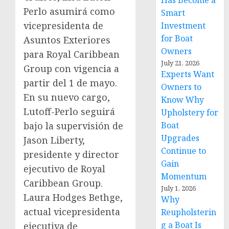
Has Become a
Perlo
asumirá como
Smart
vicepresidenta de
Investment
for Boat
Asuntos Exteriores
Owners
para Royal Caribbean
July 21, 2026
Group con vigencia a
Experts Want
partir del 1 de mayo.
Owners to
En su nuevo cargo,
Know Why
Lutoff-Perlo seguirá
Upholstery for
bajo la supervisión de
Boat
Upgrades
Jason Liberty
,
Continue to
presidente y director
Gain
ejecutivo de Royal
Momentum
Caribbean Group.
July 1, 2026
Laura Hodges Bethge
,
Why
actual vicepresidenta
Reupholsterin
g a Boat Is
ejecutiva de