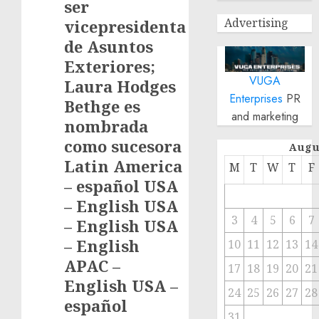
ser
Advertising
vicepresidenta
de Asuntos
Exteriores;
VUGA
Laura Hodges
Enterprises
PR
Bethge es
and marketing
nombrada
como sucesora
Augu
Latin America
M
T
W
T
F
– español USA
– English USA
3
4
5
6
7
– English USA
– English
10
11
12
13
14
APAC –
17
18
19
20
21
English USA –
24
25
26
27
28
español
31