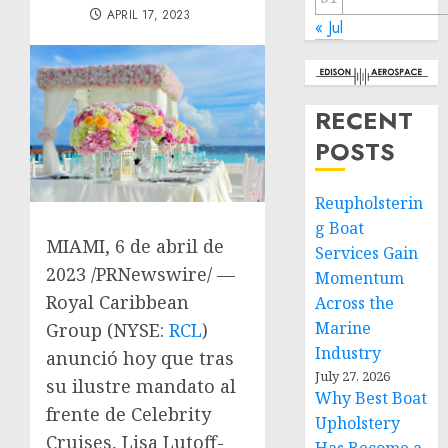
APRIL 17, 2023
« Jul
RECENT
POSTS
Reupholsterin
g Boat
MIAMI
, 6 de abril de
Services Gain
2023 /PRNewswire/ —
Momentum
Royal Caribbean
Across the
Marine
Group (NYSE:
RCL
)
Industry
anunció hoy que tras
July 27, 2026
su ilustre mandato al
Why Best Boat
frente de Celebrity
Upholstery
Cruises,
Lisa Lutoff-