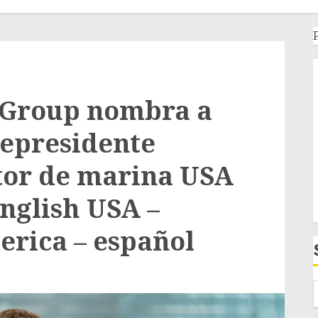
 Group nombra a
cepresidente
ctor de marina USA
English USA –
erica – español