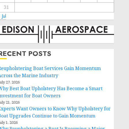
31
 Jul
RECENT POSTS
Reupholstering Boat Services Gain Momentum
Across the Marine Industry
uly 27, 2026
Why Best Boat Upholstery Has Become a Smart
Investment for Boat Owners
uly 21, 2026
Experts Want Owners to Know Why Upholstery for
Boat Upgrades Continue to Gain Momentum
uly 1, 2026
Why Reupholstering a Boat Is Becoming a Major