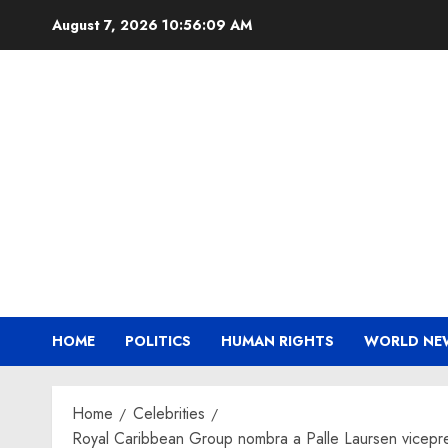
Skip
August 7, 2026
10:56:10 AM
to
content
HOME
POLITICS
HUMAN RIGHTS
WORLD NE
Home
Celebrities
Royal Caribbean Group nombra a Palle Laursen vicepre