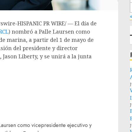
«
wire-HISPANIC PR WIRE/ — El día de
RCL
) nombró a
Palle Laursen
como
 de marina, a partir del 1 de mayo de
isión del presidente y director
p,
Jason Liberty
, y se unirá a la junta
J
J
Laursen como vicepresidente ejecutivo y
J