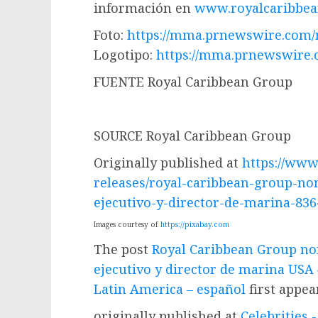
información en
www.royalcaribbe
Foto:
https://mma.prnewswire.com/m
Logotipo:
https://mma.prnewswire.
FUENTE Royal Caribbean Group
SOURCE Royal Caribbean Group
Originally published at
https://ww
releases/royal-caribbean-group-no
ejecutivo-y-director-de-marina-83
Images courtesy of
https://pixabay.com
The post
Royal Caribbean Group no
ejecutivo y director de marina USA
Latin America – español
first appe
originally published at
Celebrities