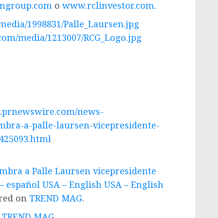
angroup.com
o
www.rclinvestor.com
.
edia/1998831/Palle_Laursen.jpg
com/media/1213007/RCG_Logo.jpg
w.prnewswire.com/news-
mbra-a-palle-laursen-vicepresidente-
6425093.html
mbra a Palle Laursen vicepresidente
 – español USA – English USA – English
ared on
TREND MAG
.
 - TREND MAG